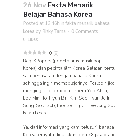
26 Nov
Fakta Menarik
Belajar Bahasa Korea
Posted at 13:46h
in
fakta menarik bahasa
korea
by
Rizky Tama
0 Comments
0
Likes
0
(
0
)
Bagi KPopers (pecinta artis musik pop
Korea) dan pecinta film Korea Selatan, tentu
saja penasaran dengan bahasa Korea
sehingga ingin mempelajarinya. Terlebih jika
mengingat sosok idola seperti Yoo Ah In,
Lee Min Ho, Hyun Bin, Kim Soo Hyun, Jo In
Sung, So Ji Sub, Lee Seung Gi, Lee Jong Suk
kalau bicara.
Ya, dari informasi yang kami telusuri, bahasa
Korea ternyata digunakan oleh 78 juta orang