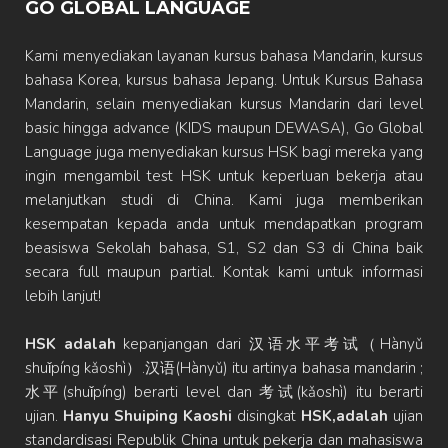
GO GLOBAL LANGUAGE
Kami menyediakan layanan kursus bahasa Mandarin, kursus
bahasa Korea, kursus bahasa Jepang. Untuk Kursus Bahasa
Mandarin, selain menyediakan kursus Mandarin dari level
basic hingga advance (KIDS maupun DEWASA), Go Global
Language juga menyediakan kursus HSK bagi mereka yang
ingin mengambil test HSK untuk keperluan bekerja atau
melanjutkan studi di China. Kami juga memberikan
kesempatan kepada anda untuk mendapatkan program
beasiswa Sekolah bahasa, S1, S2 dan S3 di China baik
secara full maupun partial. Kontak kami untuk informasi
lebih lanjut!
HSK adalah
kepanjangan dari 汉语水平考试（Hànyǔ
shuǐpíng kǎoshì）.汉语(Hànyǔ) itu artinya bahasa mandarin ;
水平(shuǐpíng) berarti level dan 考试(kǎoshì) itu berarti
ujian.
Hanyu Shuiping Kaoshi
disingkat
HSK,adalah
ujian
standardisasi Republik China untuk pekerja dan mahasiswa