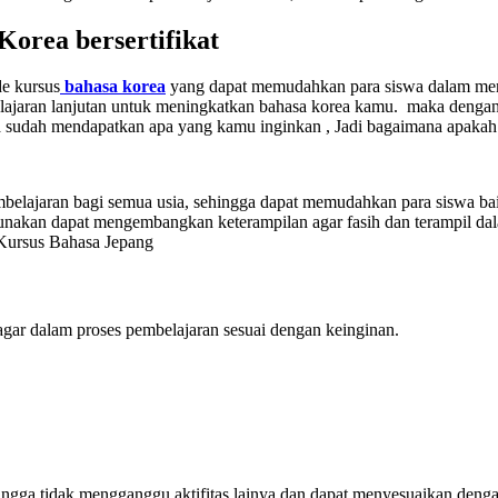
Korea bersertifikat
e kursus
bahasa korea
yang dapat memudahkan para siswa dalam mem
elajaran lanjutan untuk meningkatkan bahasa korea kamu. maka dengan
rna sudah mendapatkan apa yang kamu inginkan , Jadi bagaimana apakah
lajaran bagi semua usia, sehingga dapat memudahkan para siswa baik
gunakan dapat mengembangkan keterampilan agar fasih dan terampil da
 Kursus Bahasa Jepang
gar dalam proses pembelajaran sesuai dengan keinginan.
ingga tidak mengganggu aktifitas lainya dan dapat menyesuaikan deng