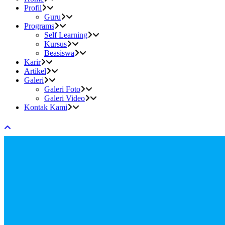
Profil
Guru
Programs
Self Learning
Kursus
Beasiswa
Karir
Artikel
Galeri
Galeri Foto
Galeri Video
Kontak Kami