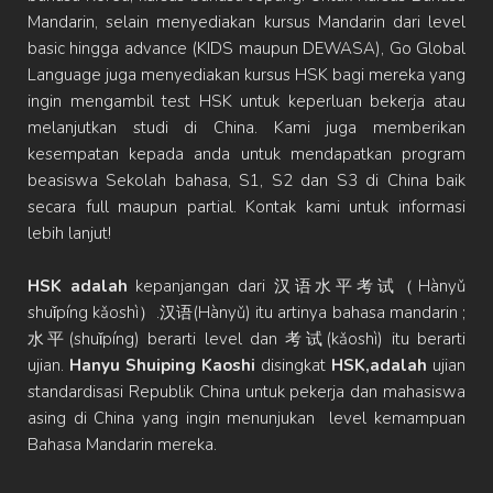
Mandarin, selain menyediakan kursus Mandarin dari level
basic hingga advance (KIDS maupun DEWASA), Go Global
Language juga menyediakan kursus HSK bagi mereka yang
ingin mengambil test HSK untuk keperluan bekerja atau
melanjutkan studi di China. Kami juga memberikan
kesempatan kepada anda untuk mendapatkan program
beasiswa Sekolah bahasa, S1, S2 dan S3 di China baik
secara full maupun partial. Kontak kami untuk informasi
lebih lanjut!
HSK adalah
kepanjangan dari 汉语水平考试（Hànyǔ
shuǐpíng kǎoshì）.汉语(Hànyǔ) itu artinya bahasa mandarin ;
水平(shuǐpíng) berarti level dan 考试(kǎoshì) itu berarti
ujian.
Hanyu Shuiping Kaoshi
disingkat
HSK,adalah
ujian
standardisasi Republik China untuk pekerja dan mahasiswa
asing di China yang ingin menunjukan level kemampuan
Bahasa Mandarin mereka.