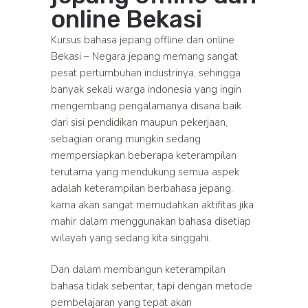
online Bekasi
Kursus bahasa jepang offline dan online
Bekasi – Negara jepang memang sangat
pesat pertumbuhan industrinya, sehingga
banyak sekali warga indonesia yang ingin
mengembang pengalamanya disana baik
dari sisi pendidikan maupun pekerjaan,
sebagian orang mungkin sedang
mempersiapkan beberapa keterampilan
terutama yang mendukung semua aspek
adalah keterampilan berbahasa jepang.
karna akan sangat memudahkan aktifitas jika
mahir dalam menggunakan bahasa disetiap
wilayah yang sedang kita singgahi.
Dan dalam membangun keterampilan
bahasa tidak sebentar, tapi dengan metode
pembelajaran yang tepat akan