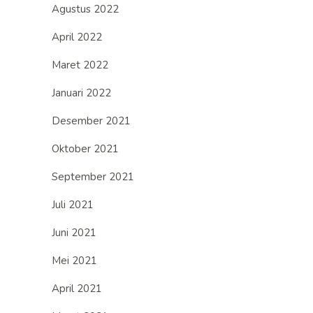
Agustus 2022
April 2022
Maret 2022
Januari 2022
Desember 2021
Oktober 2021
September 2021
Juli 2021
Juni 2021
Mei 2021
April 2021