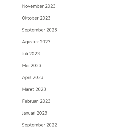
November 2023
Oktober 2023
September 2023
Agustus 2023
Juli 2023
Mei 2023
April 2023
Maret 2023
Februari 2023
Januari 2023
September 2022