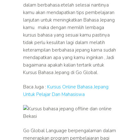
dalam berbahasa.etelah selesai nantinya
kamu akan mendapatkan tips pembelajaran
lanjutan untuk meningkatkan Bahasa Jepang
kamu. maka dengan memilih lembaga
kursus bahasa yang sesuai kamu pastinya
tidak perlu kesulitan lagi dalam melatih
keterampilan berbahasa jepang karna sudah
mendapatkan apa yang kamu inginkan , Jadi
bagaimana apakah kalian tertarik untuk
Kursus Bahasa Jepang di Go Global.
Baca Juga :
Kursus Online Bahasa Jepang
Untuk Pelajar Dan Mahasiswa
Go Global Language berpengalaman dalam
menerapkan program pembelajaran bagi