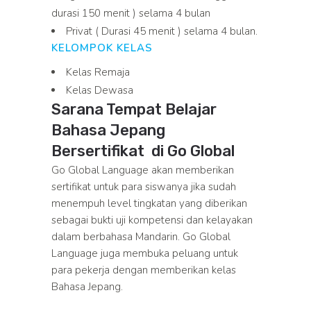
durasi 150 menit ) selama 4 bulan
Privat ( Durasi 45 menit ) selama 4 bulan.
KELOMPOK KELAS
Kelas Remaja
Kelas Dewasa
Sarana Tempat Belajar
Bahasa Jepang
Bersertifikat di Go Global
Go Global Language akan memberikan
sertifikat untuk para siswanya jika sudah
menempuh level tingkatan yang diberikan
sebagai bukti uji kompetensi dan kelayakan
dalam berbahasa Mandarin. Go Global
Language juga membuka peluang untuk
para pekerja dengan memberikan kelas
Bahasa Jepang.