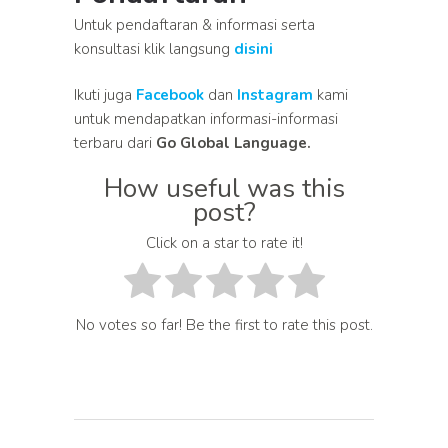
Untuk pendaftaran & informasi serta
konsultasi klik langsung
disini
Ikuti juga
Facebook
dan
Instagram
kami
untuk mendapatkan informasi-informasi
terbaru dari
Go Global Language.
How useful was this
post?
Click on a star to rate it!
No votes so far! Be the first to rate this post.