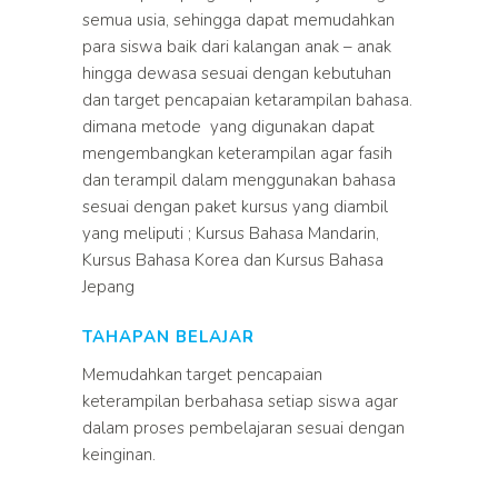
semua usia, sehingga dapat memudahkan
para siswa baik dari kalangan anak – anak
hingga dewasa sesuai dengan kebutuhan
dan target pencapaian ketarampilan bahasa.
dimana metode yang digunakan dapat
mengembangkan keterampilan agar fasih
dan terampil dalam menggunakan bahasa
sesuai dengan paket kursus yang diambil
yang meliputi ; Kursus Bahasa Mandarin,
Kursus Bahasa Korea dan Kursus Bahasa
Jepang
TAHAPAN BELAJAR
Memudahkan target pencapaian
keterampilan berbahasa setiap siswa agar
dalam proses pembelajaran sesuai dengan
keinginan.