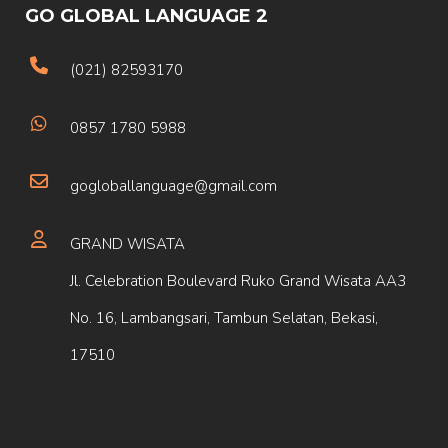
GO GLOBAL LANGUAGE 2
(021) 82593170
0857 1780 5988
gogloballanguage@gmail.com
GRAND WISATA
Jl. Celebration Boulevard Ruko Grand Wisata AA3
No. 16, Lambangsari, Tambun Selatan, Bekasi,
17510