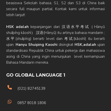
beasiswa Sekolah bahasa, S1, S2 dan S3 di China baik
secara full maupun partial. Kontak kami untuk informasi
lebih lanjut!
HSK adalah
kepanjangan dari 汉语水平考试（Hànyǔ
shuǐpíng kǎoshì）.汉语(Hànyǔ) itu artinya bahasa mandarin ;
水平(shuǐpíng) berarti level dan 考试(kǎoshì) itu berarti
ujian.
Hanyu Shuiping Kaoshi
disingkat
HSK,adalah
ujian
standardisasi Republik China untuk pekerja dan mahasiswa
asing di China yang ingin menunjukan level kemampuan
Bahasa Mandarin mereka.
GO GLOBAL LANGUAGE 1
(021) 82745139
0857 8018 1806