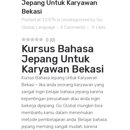
Jepang Untuk Karyawan
Bekasi
Posted at 12:57h
in
Uncategorized
by
Go
Global Language
0 Comments
0
Likes
0
(
0
)
Kursus Bahasa
Jepang Untuk
Karyawan Bekasi
Kursus Bahasa Jepang Untuk Karyawan
Bekasi – Jika anda seorang karyawan yang
sangat ingin belajar bahasa jepang karena
kepentingan perusahaan atau anda ingin
bekerja dijepang. Go Global mungkin bisa
membantu kamu dalam menemukan
metode pembelajaran anda. Belajar bahasa
jepang memang sangat mudah, karena