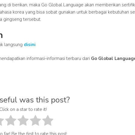
ang di berikan, maka Go Global Language akan memberikan sertifik
ahasa korea yang bisa sobat gunakan untuk berbagai kebutuhan se
a gingseng tersebut.
n
lik langsung
disini
endapatkan informasi-informasi terbaru dari
Go Global Languag
eful was this post?
Click on a star to rate it!
 far! Be the first to rate this post.