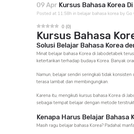
09 Apr
Kursus Bahasa Korea D
Posted at 11:58h
in
belajar bahasa korea
by
Go 
0
(
0
)
Kursus Bahasa Kor
Solusi Belajar Bahasa Korea d
Minat belajar bahasa Korea di Jabodetabek terus
ketertarikan terhadap budaya Korea. Banyak o
Namun, belajar sendiri seringkali tidak konsiste
terasa lambat dan membingungkan.
Karena itu, mengikuti kursus bahasa Korea di Ja
sebagai tempat belajar dengan metode terstruk
Kenapa Harus Belajar Bahasa 
Masih ragu belajar bahasa Korea? Padahal manfa