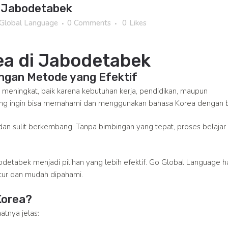
i Jabodetabek
Global Language
0 Comments
0
Likes
ea di Jabodetabek
engan Metode yang Efektif
 meningkat, baik karena kebutuhan kerja, pendidikan, maupun
rang ingin bisa memahami dan menggunakan bahasa Korea dengan b
n dan sulit berkembang. Tanpa bimbingan yang tepat, proses belajar
bodetabek menjadi pilihan yang lebih efektif. Go Global Language h
tur dan mudah dipahami.
Korea?
atnya jelas: