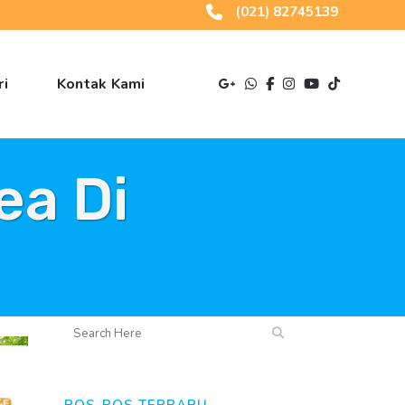
(021) 82745139
ri
Kontak Kami
ea Di