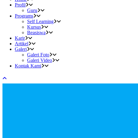
Profil
Guru
Programs
Self Learning
Kursus
Beasiswa
Karir
Artikel
Galeri
Galeri Foto
Galeri Video
Kontak Kami