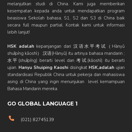
melanjutkan studi di China. Kami juga memberikan
kesempatan kepada anda untuk mendapatkan program
beasiswa Sekolah bahasa, S1, S2 dan S3 di China baik
secara full maupun partial. Kontak kami untuk informasi
lebih lanjut!
HSK adalah
kepanjangan dari 汉语水平考试（Hànyǔ
shuǐpíng kǎoshì）.汉语(Hànyǔ) itu artinya bahasa mandarin ;
水平(shuǐpíng) berarti level dan 考试(kǎoshì) itu berarti
ujian.
Hanyu Shuiping Kaoshi
disingkat
HSK,adalah
ujian
standardisasi Republik China untuk pekerja dan mahasiswa
asing di China yang ingin menunjukan level kemampuan
Bahasa Mandarin mereka.
GO GLOBAL LANGUAGE 1
(021) 82745139