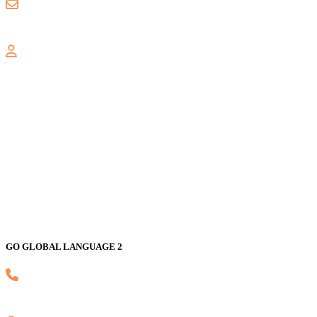
gogloballanguage@gmail.com
GALAXY
Jl. Nusa Indah Blok U No. 52, Jaka Setia, Bekasi Selatan, Kota
Bekasi 17147
GO GLOBAL LANGUAGE 2
(021) 82593170