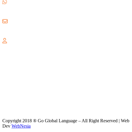
0857 1780 5988
gogloballanguage@gmail.com
GRAND WISATA
Jl. Celebration Boulevard Ruko Grand Wisata AA3 No. 16,
Lambangsari, Tambun Selatan, Bekasi, 17510
Copyright 2018 ® Go Global Language – All Right Reserved | Web
Dev
WebNesia