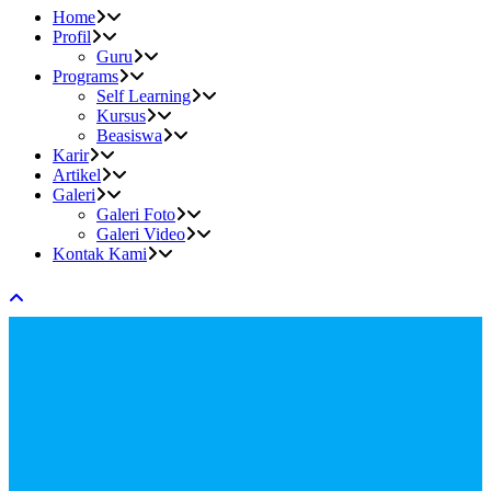
Home
Profil
Guru
Programs
Self Learning
Kursus
Beasiswa
Karir
Artikel
Galeri
Galeri Foto
Galeri Video
Kontak Kami