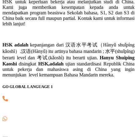
HSK untuk keperluan bekerja atau melanjutkan studi di China.
Kami juga memberikan kesempatan kepada anda untuk
mendapatkan program beasiswa Sekolah bahasa, S1, S2 dan S3 di
China baik secara full maupun partial. Kontak kami untuk informasi
lebih lanjut!
HSK adalah
kepanjangan dari 汉语水平考试（Hànyǔ shuǐpíng
kǎoshì）.汉语(Hànyǔ) itu artinya bahasa mandarin ; 水平(shuǐpíng)
berarti level dan 考试(kǎoshì) itu berarti ujian.
Hanyu Shuiping
Kaoshi
disingkat
HSK,adalah
ujian standardisasi Republik China
untuk pekerja dan mahasiswa asing di China yang ingin
menunjukan level kemampuan Bahasa Mandarin mereka.
GO GLOBAL LANGUAGE 1
(021) 82745139
0857 8018 1806