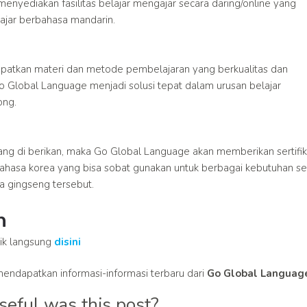
a menyediakan fasilitas belajar mengajar secara daring/online yang
jar berbahasa mandarin.
patkan materi dan metode pembelajaran yang berkualitas dan
Go Global Language menjadi solusi tepat dalam urusan belajar
ong.
ang di berikan, maka Go Global Language akan memberikan sertifik
ahasa korea yang bisa sobat gunakan untuk berbagai kebutuhan se
a gingseng tersebut.
n
lik langsung
disini
endapatkan informasi-informasi terbaru dari
Go Global Languag
eful was this post?