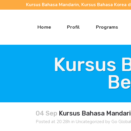
Kursus Bahasa Mandarin, Kursus Bahasa Korea da
Home
Profil
Programs
Kursus 
Be
04 Sep
Kursus Bahasa Mandarin
Posted at 20:28h
in
Uncategorized
by
Go Globa