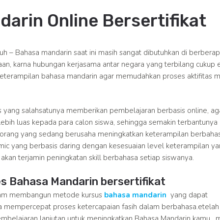
arin Online Bersertifikat
uh – Bahasa mandarin saat ini masih sangat dibutuhkan di berbera
jaan, karna hubungan kerjasama antar negara yang terbilang cukup e
terampilan bahasa mandarin agar memudahkan proses aktifitas 
yang salahsatunya memberikan pembelajaran berbasis online, ag
bih luas kepada para calon siswa, sehingga semakin terbantunya
 orang yang sedang berusaha meningkatkan keterampilan berbahas
emic yang berbasis daring dengan kesesuaian level keterampilan y
akan terjamin peningkatan skill berbahasa setiap siswanya.
es Bahasa Mandarin bersertifikat
lam membangun metode kursus
bahasa mandarin
yang dapat
mempercepat proses ketercapaian fasih dalam berbahasa.etelah
embelajaran lanjutan untuk meningkatkan Bahasa Mandarin kamu. 