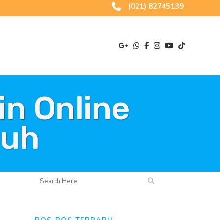
(021) 82745139
n Online
nuh