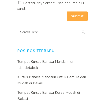
Beritahu saya akan tulisan baru melalui
surel.
POS-POS TERBARU
Tempat Kursus Bahasa Mandarin di
Jabodetabek
Kursus Bahasa Mandarin Untuk Pemula dan
Mudah di Bekasi
Tempat Kursus Bahasa Korea Mudah di
Bekasi