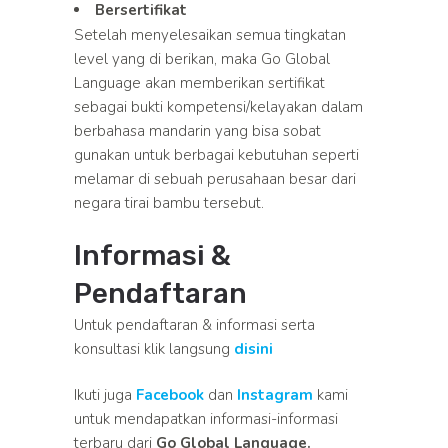
Bersertifikat
Setelah menyelesaikan semua tingkatan
level yang di berikan, maka Go Global
Language akan memberikan sertifikat
sebagai bukti kompetensi/kelayakan dalam
berbahasa mandarin yang bisa sobat
gunakan untuk berbagai kebutuhan seperti
melamar di sebuah perusahaan besar dari
negara tirai bambu tersebut.
Informasi &
Pendaftaran
Untuk pendaftaran & informasi serta
konsultasi klik langsung
disini
Ikuti juga
Facebook
dan
Instagram
kami
untuk mendapatkan informasi-informasi
terbaru dari
Go Global Language.