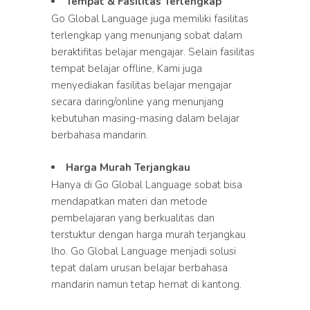
Tempat & Fasilitas Terlengkap
Go Global Language juga memiliki fasilitas
terlengkap yang menunjang sobat dalam
beraktifitas belajar mengajar. Selain fasilitas
tempat belajar offline, Kami juga
menyediakan fasilitas belajar mengajar
secara daring/online yang menunjang
kebutuhan masing-masing dalam belajar
berbahasa mandarin.
Harga Murah Terjangkau
Hanya di Go Global Language sobat bisa
mendapatkan materi dan metode
pembelajaran yang berkualitas dan
terstuktur dengan harga murah terjangkau
lho. Go Global Language menjadi solusi
tepat dalam urusan belajar berbahasa
mandarin namun tetap hemat di kantong.