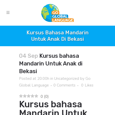
Kursus Bahasa Mandarin
Untuk Anak Di Bekasi
04 Sep
Kursus bahasa
Mandarin Untuk Anak di
Bekasi
Posted at 20:00h
in
Uncategorized
by
Go
Global Language
0 Comments
0
Likes
0
(
0
)
Kursus bahasa
Mandarin Untuk