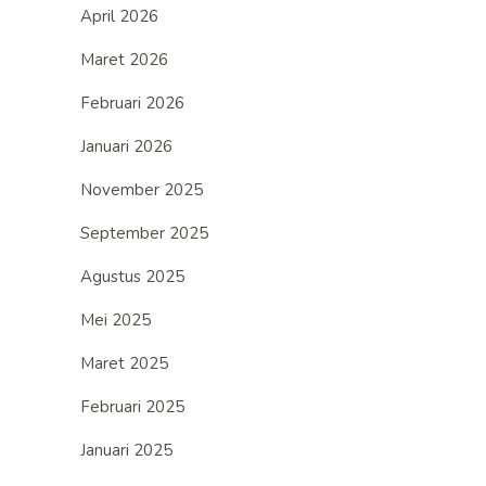
April 2026
Maret 2026
Februari 2026
Januari 2026
November 2025
September 2025
Agustus 2025
Mei 2025
Maret 2025
Februari 2025
Januari 2025