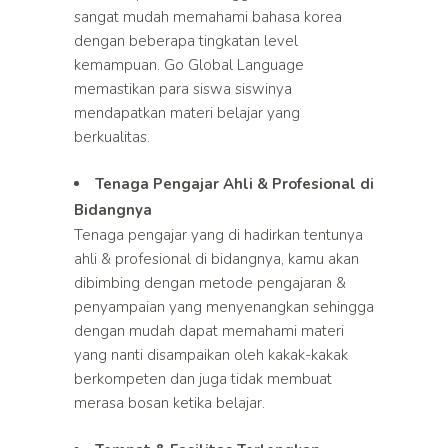
sangat mudah memahami bahasa korea
dengan beberapa tingkatan level
kemampuan. Go Global Language
memastikan para siswa siswinya
mendapatkan materi belajar yang
berkualitas.
Tenaga Pengajar Ahli & Profesional di
Bidangnya
Tenaga pengajar yang di hadirkan tentunya
ahli & profesional di bidangnya, kamu akan
dibimbing dengan metode pengajaran &
penyampaian yang menyenangkan sehingga
dengan mudah dapat memahami materi
yang nanti disampaikan oleh kakak-kakak
berkompeten dan juga tidak membuat
merasa bosan ketika belajar.