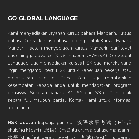
GO GLOBAL LANGUAGE
Kami menyediakan layanan kursus bahasa Mandarin, kursus
bahasa Korea, kursus bahasa Jepang. Untuk Kursus Bahasa
Mandarin, selain menyediakan kursus Mandarin dari level
basic hingga advance (KIDS maupun DEWASA), Go Global
Language juga menyediakan kursus HSK bagi mereka yang
ingin mengambil test HSK untuk keperluan bekerja atau
melanjutkan studi di China. Kami juga memberikan
kesempatan kepada anda untuk mendapatkan program
beasiswa Sekolah bahasa, S1, S2 dan S3 di China baik
secara full maupun partial. Kontak kami untuk informasi
lebih lanjut!
HSK adalah
kepanjangan dari 汉语水平考试（Hànyǔ
shuǐpíng kǎoshì）.汉语(Hànyǔ) itu artinya bahasa mandarin ;
水平(shuǐpíng) berarti level dan 考试(kǎoshì) itu berarti