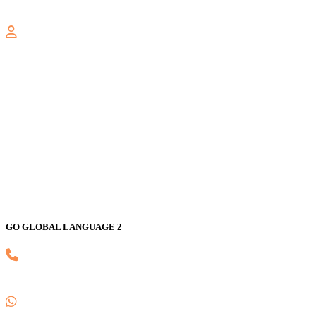
gogloballanguage@gmail.com
GALAXY
Jl. Nusa Indah Blok U No. 52, Jaka Setia, Bekasi Selatan, Kota
Bekasi 17147
GO GLOBAL LANGUAGE 2
(021) 82593170