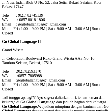
Jl. Nusa Indah Blok U No. 52, Jaka Setia, Bekasi Selatan, Kota
Bekasi 17147
Telp : (021) 82745139
WA : 0857 8018 1806
Email : gogloballanguage@gmail.com
Mon – Fri : 1:00 – 9:00 PM | Sat : 9:00 AM – 3:00 AM | Sun :
Closed
Go Global Language II
Grand Wisata
Jl. Celebration Boulevard Ruko Grand Wisata AA3 No. 16,
Tambun Selatan, Bekasi, 17510
Telp :(021)82593170
WA :085717805988
Email :gogloballanguage@gmail.com
Mon – Fri : 1:00 – 9:00 PM | Sat : 9:00 AM – 3:00 AM | Sun :
Closed
Jadi tunggu apalagi?? Ayo segera daftarkan diri, teman-teman dan
keluarga di
Go Global Language
dan jadilah bagian dari keluarga
Go Global Language
.Wujudkan mimpimu dengan bantuan dari
Go
Global Language
dengan materi dan metode pembelajaran
terbaik