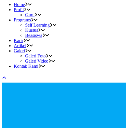
Home
Profil
Guru
Programs
Self Learning
Kursus
Beasiswa
Karir
Artikel
Galeri
Galeri Foto
Galeri Video
Kontak Kami