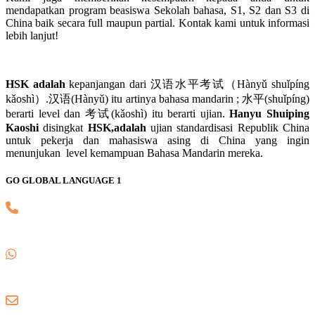
mendapatkan program beasiswa Sekolah bahasa, S1, S2 dan S3 di
China baik secara full maupun partial. Kontak kami untuk informasi
lebih lanjut!
HSK adalah
kepanjangan dari 汉语水平考试（Hànyǔ shuǐpíng
kǎoshì）.汉语(Hànyǔ) itu artinya bahasa mandarin ; 水平(shuǐpíng)
berarti level dan 考试(kǎoshì) itu berarti ujian.
Hanyu Shuiping
Kaoshi
disingkat
HSK,adalah
ujian standardisasi Republik China
untuk pekerja dan mahasiswa asing di China yang ingin
menunjukan level kemampuan Bahasa Mandarin mereka.
GO GLOBAL LANGUAGE 1
(021) 82745139
0857 8018 1806