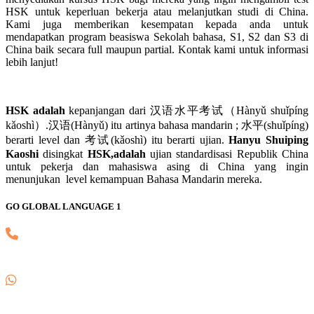
HSK untuk keperluan bekerja atau melanjutkan studi di China.
Kami juga memberikan kesempatan kepada anda untuk
mendapatkan program beasiswa Sekolah bahasa, S1, S2 dan S3 di
China baik secara full maupun partial. Kontak kami untuk informasi
lebih lanjut!
HSK adalah
kepanjangan dari 汉语水平考试（Hànyǔ shuǐpíng
kǎoshì）.汉语(Hànyǔ) itu artinya bahasa mandarin ; 水平(shuǐpíng)
berarti level dan 考试(kǎoshì) itu berarti ujian.
Hanyu Shuiping
Kaoshi
disingkat
HSK,adalah
ujian standardisasi Republik China
untuk pekerja dan mahasiswa asing di China yang ingin
menunjukan level kemampuan Bahasa Mandarin mereka.
GO GLOBAL LANGUAGE 1
(021) 82745139
0857 8018 1806