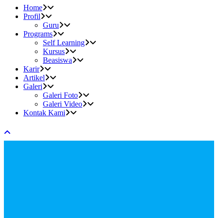
Home
Profil
Guru
Programs
Self Learning
Kursus
Beasiswa
Karir
Artikel
Galeri
Galeri Foto
Galeri Video
Kontak Kami