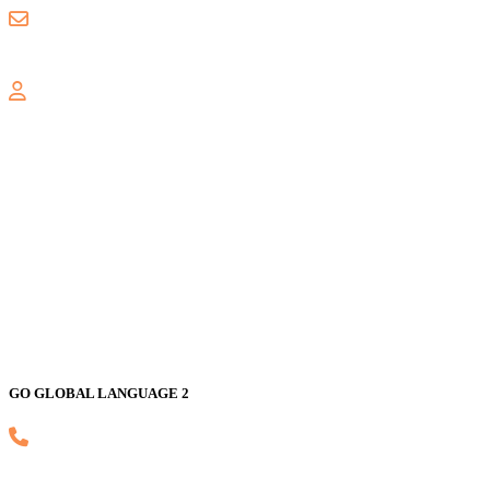
gogloballanguage@gmail.com
GALAXY
Jl. Nusa Indah Blok U No. 52, Jaka Setia, Bekasi Selatan, Kota
Bekasi 17147
GO GLOBAL LANGUAGE 2
(021) 82593170