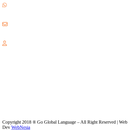
0857 1780 5988
gogloballanguage@gmail.com
GRAND WISATA
Jl. Celebration Boulevard Ruko Grand Wisata AA3 No. 16,
Lambangsari, Tambun Selatan, Bekasi, 17510
Copyright 2018 ® Go Global Language – All Right Reserved | Web
Dev
WebNesia