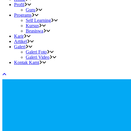
Profil
Guru
Programs
Self Learning
Kursus
Beasiswa
Karir
Artikel
Galeri
Galeri Foto
Galeri Video
Kontak Kami