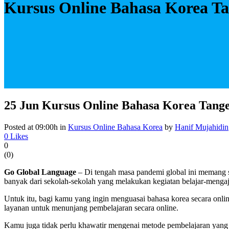
Kursus Online Bahasa Korea T
25 Jun
Kursus Online Bahasa Korea Tang
Posted at 09:00h
in
Kursus Online Bahasa Korea
by
Hanif Mujahidin
0
Likes
0
(
0
)
Go Global Language
– Di tengah masa pandemi global ini memang se
banyak dari sekolah-sekolah yang melakukan kegiatan belajar-mengaj
Untuk itu, bagi kamu yang ingin menguasai bahasa korea secara onl
layanan untuk menunjang pembelajaran secara online.
Kamu juga tidak perlu khawatir mengenai metode pembelajaran yang