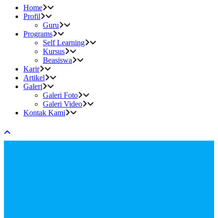
Home
Profil
Guru
Programs
Self Learning
Kursus
Beasiswa
Karir
Artikel
Galeri
Galeri Foto
Galeri Video
Kontak Kami