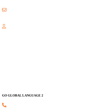
0857 8018 1806
gogloballanguage@gmail.com
GALAXY
Jl. Nusa Indah Blok U No. 52, Jaka Setia, Bekasi Selatan, Kota
Bekasi 17147
GO GLOBAL LANGUAGE 2