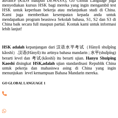
advance (KIDS maupun DEWASA), Go Global Language juga
menyediakan kursus HSK bagi mereka yang ingin mengambil test
HSK untuk keperluan bekerja atau melanjutkan studi di China.
Kami juga memberikan kesempatan kepada anda untuk
mendapatkan program beasiswa Sekolah bahasa, S1, S2 dan S3 di
China baik secara full maupun partial. Kontak kami untuk informasi
lebih lanjut!
HSK adalah
kepanjangan dari 汉语水平考试（Hànyǔ shuǐpíng
kǎoshì）.汉语(Hànyǔ) itu artinya bahasa mandarin ; 水平(shuǐpíng)
berarti level dan 考试(kǎoshì) itu berarti ujian.
Hanyu Shuiping
Kaoshi
disingkat
HSK,adalah
ujian standardisasi Republik China
untuk pekerja dan mahasiswa asing di China yang ingin
menunjukan level kemampuan Bahasa Mandarin mereka.
GO GLOBAL LANGUAGE 1
(021) 82745139