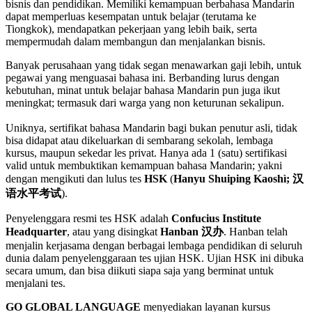
bisnis dan pendidikan. Memiliki kemampuan berbahasa Mandarin
dapat memperluas kesempatan untuk belajar (terutama ke
Tiongkok), mendapatkan pekerjaan yang lebih baik, serta
mempermudah dalam membangun dan menjalankan bisnis.
Banyak perusahaan yang tidak segan menawarkan gaji lebih, untuk
pegawai yang menguasai bahasa ini. Berbanding lurus dengan
kebutuhan, minat untuk belajar bahasa Mandarin pun juga ikut
meningkat; termasuk dari warga yang non keturunan sekalipun.
Uniknya, sertifikat bahasa Mandarin bagi bukan penutur asli, tidak
bisa didapat atau dikeluarkan di sembarang sekolah, lembaga
kursus, maupun sekedar les privat. Hanya ada 1 (satu) sertifikasi
valid untuk membuktikan kemampuan bahasa Mandarin; yakni
dengan mengikuti dan lulus tes
HSK
(
Hanyu Shuiping Kaoshì; 汉
语水平考试
).
Penyelenggara resmi tes HSK adalah
Confucius Institute
Headquarter
, atau yang disingkat
Hanban 汉办
. Hanban telah
menjalin kerjasama dengan berbagai lembaga pendidikan di seluruh
dunia dalam penyelenggaraan tes ujian HSK. Ujian HSK ini dibuka
secara umum, dan bisa diikuti siapa saja yang berminat untuk
menjalani tes.
GO GLOBAL LANGUAGE
menyediakan layanan kursus