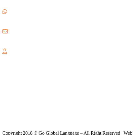
(021) 82593170
0857 1780 5988
gogloballanguage@gmail.com
GRAND WISATA
Jl. Celebration Boulevard Ruko Grand Wisata AA3 No. 16,
Lambangsari, Tambun Selatan, Bekasi, 17510
Copyright 2018 ® Go Global Language – All Right Reserved | Web