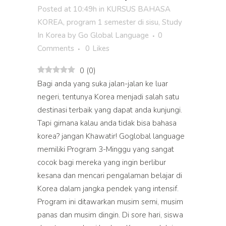
Posted at 10:49h
in
KURSUS BAHASA
KOREA
,
program 1 semester di sisu
,
Study
In Korea
by
Go Global Language
0
Comments
0
Likes
0
(
0
)
Bagi anda yang suka jalan-jalan ke luar
negeri, tentunya Korea menjadi salah satu
destinasi terbaik yang dapat anda kunjungi.
Tapi gimana kalau anda tidak bisa bahasa
korea? jangan Khawatir! Goglobal language
memiliki Program 3-Minggu yang sangat
cocok bagi mereka yang ingin berlibur
kesana dan mencari pengalaman belajar di
Korea dalam jangka pendek yang intensif.
Program ini ditawarkan musim semi, musim
panas dan musim dingin. Di sore hari, siswa