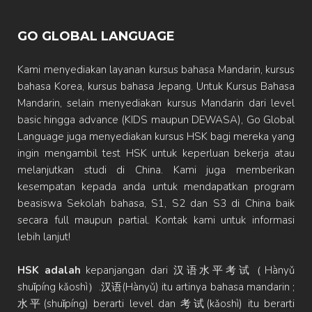
GO GLOBAL LANGUAGE
Kami menyediakan layanan kursus bahasa Mandarin, kursus
bahasa Korea, kursus bahasa Jepang. Untuk Kursus Bahasa
Mandarin, selain menyediakan kursus Mandarin dari level
basic hingga advance (KIDS maupun DEWASA), Go Global
Language juga menyediakan kursus HSK bagi mereka yang
ingin mengambil test HSK untuk keperluan bekerja atau
melanjutkan studi di China. Kami juga memberikan
kesempatan kepada anda untuk mendapatkan program
beasiswa Sekolah bahasa, S1, S2 dan S3 di China baik
secara full maupun partial. Kontak kami untuk informasi
lebih lanjut!
HSK adalah
kepanjangan dari 汉语水平考试（Hànyǔ
shuǐpíng kǎoshì）.汉语(Hànyǔ) itu artinya bahasa mandarin ;
水平(shuǐpíng) berarti level dan 考试(kǎoshì) itu berarti