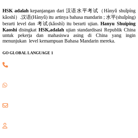
HSK adalah
kepanjangan dari 汉语水平考试（Hànyǔ shuǐpíng
kǎoshì）.汉语(Hànyǔ) itu artinya bahasa mandarin ; 水平(shuǐpíng)
berarti level dan 考试(kǎoshì) itu berarti ujian.
Hanyu Shuiping
Kaoshi
disingkat
HSK,adalah
ujian standardisasi Republik China
untuk pekerja dan mahasiswa asing di China yang ingin
menunjukan level kemampuan Bahasa Mandarin mereka.
GO GLOBAL LANGUAGE 1
(021) 82745139
0857 8018 1806
gogloballanguage@gmail.com
GALAXY