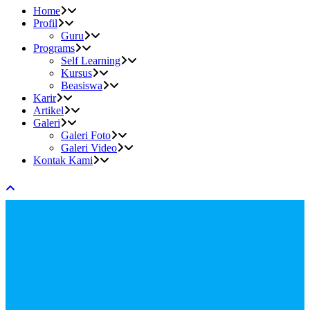
Home
Profil
Guru
Programs
Self Learning
Kursus
Beasiswa
Karir
Artikel
Galeri
Galeri Foto
Galeri Video
Kontak Kami