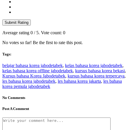
Submit Rating
Average rating
0
/ 5. Vote count:
0
No votes so far! Be the first to rate this post.
Tags:
belajar bahasa korea jabodetabek
,
kelas bahasa korea jabodetabek
,
kelas bahasa korea offline jabodetabek
,
kursus bahasa korea bekasi
,
Kursus bahasa Korea Jabodetabek
,
kursus bahasa korea terpercaya
,
les bahasa korea jabodetabek
,
les bahasa korea jakarta
,
les bahasa
korea pemula jabodetabek
No Comments
Post A Comment