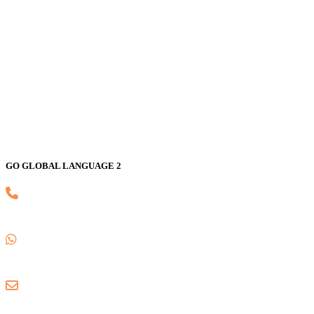
Jl. Nusa Indah Blok U No. 52, Jaka Setia, Bekasi Selatan, Kota
Bekasi 17147
GO GLOBAL LANGUAGE 2
(021) 82593170
0857 1780 5988
gogloballanguage@gmail.com