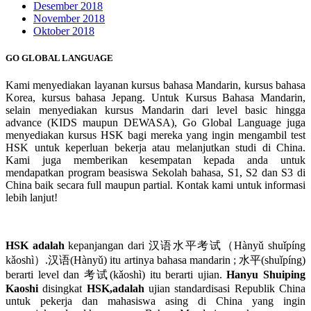
Desember 2018
November 2018
Oktober 2018
GO GLOBAL LANGUAGE
Kami menyediakan layanan kursus bahasa Mandarin, kursus bahasa
Korea, kursus bahasa Jepang. Untuk Kursus Bahasa Mandarin,
selain menyediakan kursus Mandarin dari level basic hingga
advance (KIDS maupun DEWASA), Go Global Language juga
menyediakan kursus HSK bagi mereka yang ingin mengambil test
HSK untuk keperluan bekerja atau melanjutkan studi di China.
Kami juga memberikan kesempatan kepada anda untuk
mendapatkan program beasiswa Sekolah bahasa, S1, S2 dan S3 di
China baik secara full maupun partial. Kontak kami untuk informasi
lebih lanjut!
HSK adalah
kepanjangan dari 汉语水平考试（Hànyǔ shuǐpíng
kǎoshì）.汉语(Hànyǔ) itu artinya bahasa mandarin ; 水平(shuǐpíng)
berarti level dan 考试(kǎoshì) itu berarti ujian.
Hanyu Shuiping
Kaoshi
disingkat
HSK,adalah
ujian standardisasi Republik China
untuk pekerja dan mahasiswa asing di China yang ingin