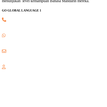
menunjukan level kemampuan Bahasa Mandarin mereka.
GO GLOBAL LANGUAGE 1
(021) 82745139
0857 8018 1806
gogloballanguage@gmail.com
GALAXY
Jl. Nusa Indah Blok U No. 52, Jaka Setia, Bekasi Selatan, Kota
Bekasi 17147