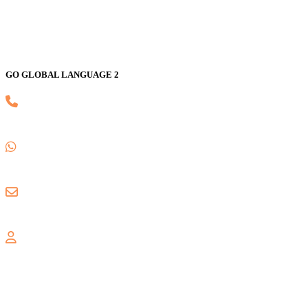
GO GLOBAL LANGUAGE 2
(021) 82593170
0857 1780 5988
gogloballanguage@gmail.com
GRAND WISATA
Jl. Celebration Boulevard Ruko Grand Wisata AA3 No. 16,
Lambangsari, Tambun Selatan, Bekasi, 17510