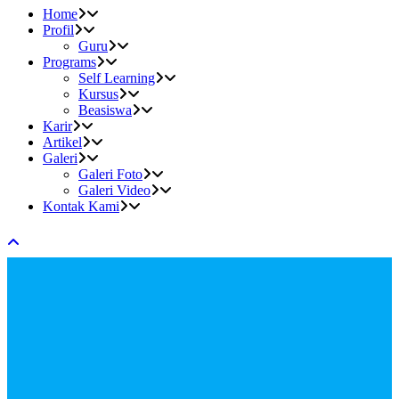
Home
Profil
Guru
Programs
Self Learning
Kursus
Beasiswa
Karir
Artikel
Galeri
Galeri Foto
Galeri Video
Kontak Kami