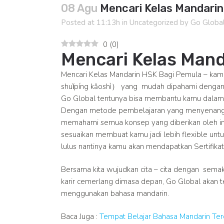
08 Agu
Mencari Kelas Mandarin
Posted at 11:13h
in
Uncategorized
by
Go Globa
0
(
0
)
Mencari Kelas Man
Mencari Kelas Mandarin HSK Bagi Pemula –
shuǐpíng kǎoshì） yang mudah dipahami dengan lo
Go Global tentunya bisa membantu kamu da
Dengan metode pembelajaran yang menyenangka
memahami semua konsep yang diberikan oleh ins
sesuaikan membuat kamu jadi lebih flexible un
lulus nantinya kamu akan mendapatkan Sertifik
Bersama kita wujudkan cita – cita dengan sem
karir cemerlang dimasa depan, Go Global akan t
menggunakan bahasa mandarin.
Baca Juga :
Tempat Belajar Bahasa Mandarin Ter