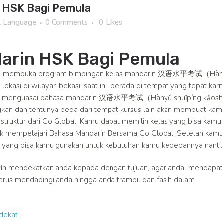
 HSK Bagi Pemula
l Language
0 Comments
0
Likes
darin HSK Bagi Pemula
 kami membuka program bimbingan kelas mandarin 汉语水平考试（Hà
kasi di wilayah bekasi, saat ini berada di tempat yang tepat kar
lam menguasai bahasa mandarin 汉语水平考试（Hànyǔ shuǐpíng kǎosh
n dan tentunya beda dari tempat kursus lain akan membuat ka
truktur dari Go Global. Kamu dapat memilih kelas yang bisa kamu
tuk mempelajari Bahasa Mandarin Bersama Go Global. Setelah kam
at yang bisa kamu gunakan untuk kebutuhan kamu kedepannya nanti.
akin mendekatkan anda kepada dengan tujuan, agar anda mendapa
erus mendapingi anda hingga anda trampil dan fasih dalam
dekat