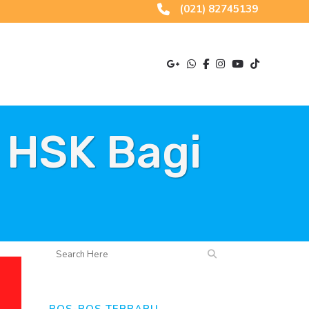
(021) 82745139
 HSK Bagi