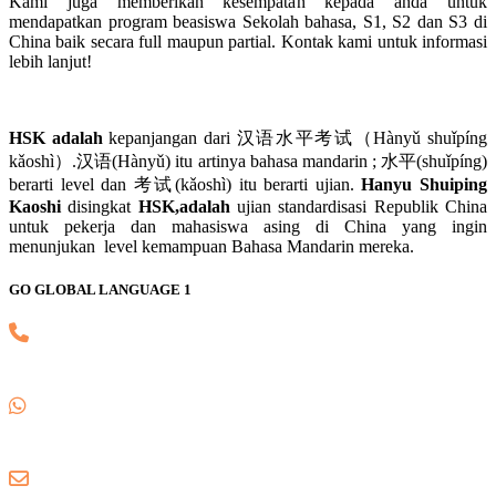
Kami juga memberikan kesempatan kepada anda untuk
mendapatkan program beasiswa Sekolah bahasa, S1, S2 dan S3 di
China baik secara full maupun partial. Kontak kami untuk informasi
lebih lanjut!
HSK adalah
kepanjangan dari 汉语水平考试（Hànyǔ shuǐpíng
kǎoshì）.汉语(Hànyǔ) itu artinya bahasa mandarin ; 水平(shuǐpíng)
berarti level dan 考试(kǎoshì) itu berarti ujian.
Hanyu Shuiping
Kaoshi
disingkat
HSK,adalah
ujian standardisasi Republik China
untuk pekerja dan mahasiswa asing di China yang ingin
menunjukan level kemampuan Bahasa Mandarin mereka.
GO GLOBAL LANGUAGE 1
(021) 82745139
0857 8018 1806