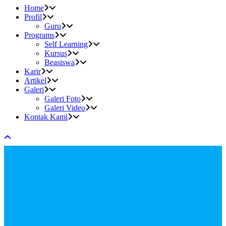
Home
Profil
Guru
Programs
Self Learning
Kursus
Beasiswa
Karir
Artikel
Galeri
Galeri Foto
Galeri Video
Kontak Kami