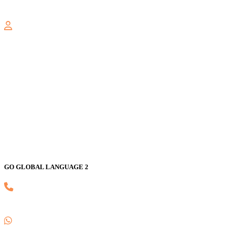
gogloballanguage@gmail.com
GALAXY
Jl. Nusa Indah Blok U No. 52, Jaka Setia, Bekasi Selatan, Kota
Bekasi 17147
GO GLOBAL LANGUAGE 2
(021) 82593170