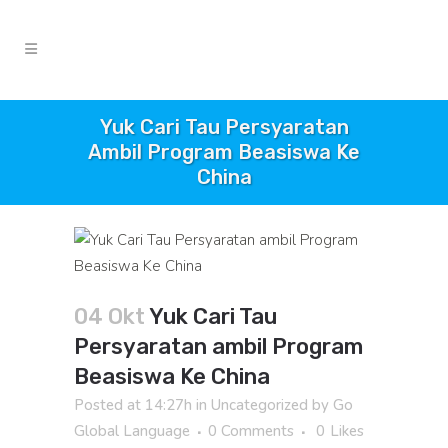
Yuk Cari Tau Persyaratan
Ambil Program Beasiswa Ke
China
04 Okt
Yuk Cari Tau
Persyaratan ambil Program
Beasiswa Ke China
Posted at 14:27h
in
Uncategorized
by
Go
Global Language
0 Comments
0
Likes