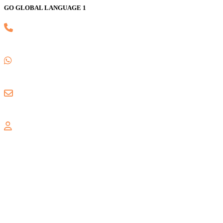
GO GLOBAL LANGUAGE 1
(021) 82745139
0857 8018 1806
gogloballanguage@gmail.com
GALAXY
Jl. Nusa Indah Blok U No. 52, Jaka Setia, Bekasi Selatan, Kota
Bekasi 17147