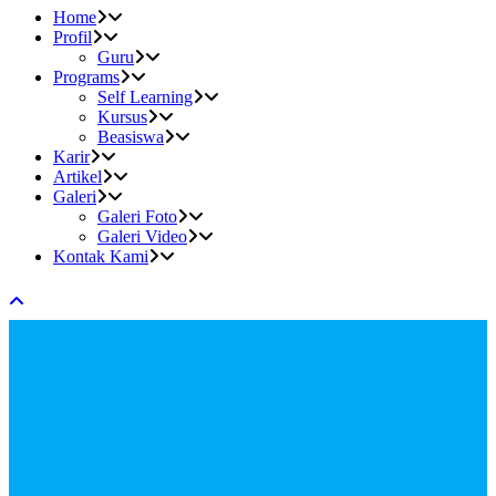
Home
Profil
Guru
Programs
Self Learning
Kursus
Beasiswa
Karir
Artikel
Galeri
Galeri Foto
Galeri Video
Kontak Kami