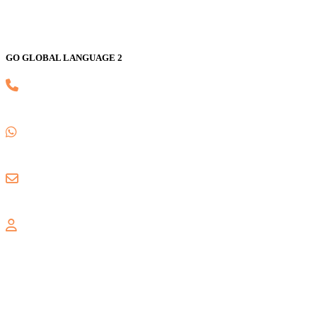
GO GLOBAL LANGUAGE 2
(021) 82593170
0857 1780 5988
gogloballanguage@gmail.com
GRAND WISATA
Jl. Celebration Boulevard Ruko Grand Wisata AA3 No. 16,
Lambangsari, Tambun Selatan, Bekasi, 17510