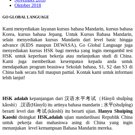
Oktober 2018
GO GLOBAL LANGUAGE
Kami menyediakan layanan kursus bahasa Mandarin, kursus bahasa
Korea, kursus bahasa Jepang. Untuk Kursus Bahasa Mandarin,
selain menyediakan kursus Mandarin dari level basic hingga
advance (KIDS maupun DEWASA), Go Global Language juga
menyediakan kursus HSK bagi mereka yang ingin mengambil test
HSK untuk keperluan bekerja atau melanjutkan studi di China.
Kami juga memberikan kesempatan kepada anda untuk
mendapatkan program beasiswa Sekolah bahasa, S1, S2 dan S3 di
China baik secara full maupun partial. Kontak kami untuk informasi
lebih lanjut!
HSK adalah
kepanjangan dari 汉语水平考试（Hànyǔ shuǐpíng
kǎoshì）.汉语(Hànyǔ) itu artinya bahasa mandarin ; 水平(shuǐpíng)
berarti level dan 考试(kǎoshì) itu berarti ujian.
Hanyu Shuiping
Kaoshi
disingkat
HSK,adalah
ujian standardisasi Republik China
untuk pekerja dan mahasiswa asing di China yang ingin
menunjukan level kemampuan Bahasa Mandarin mereka.